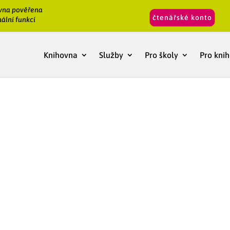
vna pověřena
čtenářské konto
ální funkcí
Knihovna
Služby
Pro školy
Pro kni