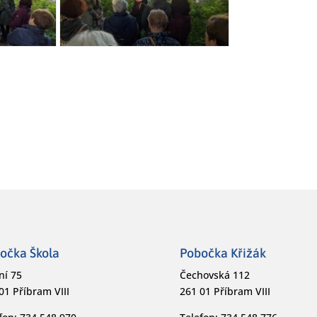
očka Škola
Pobočka Křižák
ní 75
Čechovská 112
01 Příbram VIII
261 01 Příbram VIII