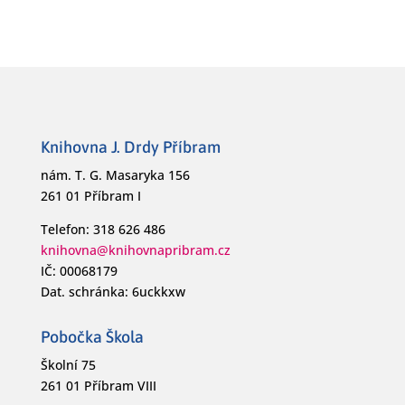
Knihovna J. Drdy Příbram
nám. T. G. Masaryka 156
261 01 Příbram I
Telefon: 318 626 486
knihovna@knihovnapribram.cz
IČ: 00068179
Dat. schránka: 6uckkxw
Pobočka Škola
Školní 75
261 01 Příbram VIII